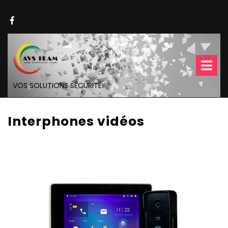
Skip
to
Facebook
content
O
M
VOS SOLUTIONS SÉCURITÉ
Interphones vidéos